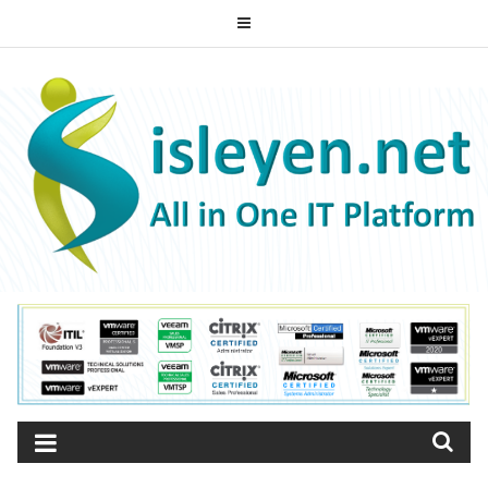
Skip
to
ISLEYEN.NET
content
All-in-One IT Platform