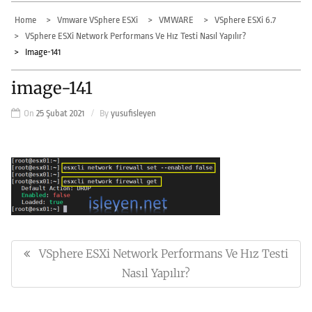
Home
Vmware VSphere ESXi
VMWARE
VSphere ESXi 6.7
VSphere ESXi Network Performans Ve Hız Testi Nasıl Yapılır?
Image-141
image-141
On
25 Şubat 2021
By
yusufisleyen
Yazı
gezinmesi
VSphere ESXi Network Performans Ve Hız Testi
Previous
Post:
Nasıl Yapılır?