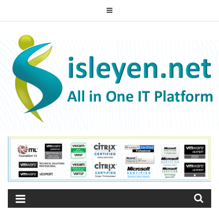
Skip
to
content
ISLEYEN.NET
All-in-One IT Platform