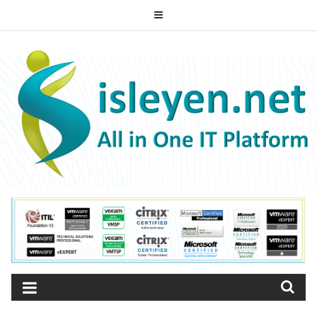
Skip
to
content
ISLEYEN.NET
All-in-One IT Platform