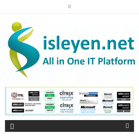
Skip
to
content
ISLEYEN.NET
All-in-One IT Platform