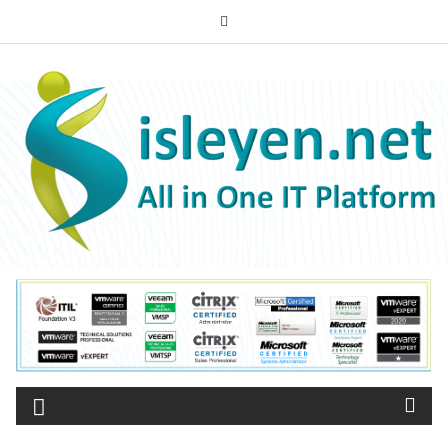
Skip
to
content
ISLEYEN.NET
All-in-One IT Platform