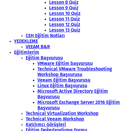
Lesson 8 Quiz
Lesson 9 Quiz
Lesson 10 Quiz
Lesson 11 Quiz
Lesson 12 Quiz
Lesson 13 Quiz
CEH Eğitim Notları
YEDEKLEME
VEEAM B&R
Eğitimlerim
Eğitim Başvurusu
VMware Eğitim başvurusu
Technical VMware Troubleshooting
Workshop Başvurusu
Veeam Eğitim Başvurusu
Linux Eğitim Başvurusu
Microsoft Active Directory Eğitim
Başvurusu
Microsoft Exchange Server 2016 Eğitim
Başvurusu
Technical Virtualization Workshop
Technical Veeam Workshop
Katılımcı Görüşleri
Eğitim Değerlendirme Formu