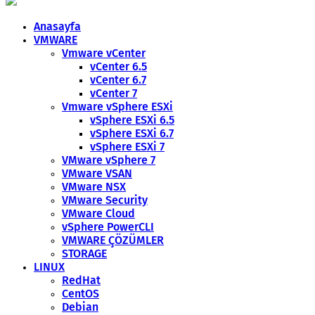
Anasayfa
VMWARE
Vmware vCenter
vCenter 6.5
vCenter 6.7
vCenter 7
Vmware vSphere ESXi
vSphere ESXi 6.5
vSphere ESXi 6.7
vSphere ESXi 7
VMware vSphere 7
VMware VSAN
VMware NSX
VMware Security
VMware Cloud
vSphere PowerCLI
VMWARE ÇÖZÜMLER
STORAGE
LINUX
RedHat
CentOS
Debian