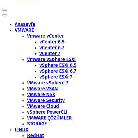
Anasayfa
VMWARE
Vmware vCenter
vCenter 6.5
vCenter 6.7
vCenter 7
Vmware vSphere ESXi
vSphere ESXi 6.5
vSphere ESXi 6.7
vSphere ESXi 7
VMware vSphere 7
VMware VSAN
VMware NSX
VMware Security
VMware Cloud
vSphere PowerCLI
VMWARE ÇÖZÜMLER
STORAGE
LINUX
RedHat