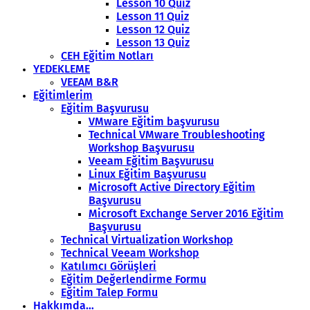
Lesson 10 Quiz
Lesson 11 Quiz
Lesson 12 Quiz
Lesson 13 Quiz
CEH Eğitim Notları
YEDEKLEME
VEEAM B&R
Eğitimlerim
Eğitim Başvurusu
VMware Eğitim başvurusu
Technical VMware Troubleshooting
Workshop Başvurusu
Veeam Eğitim Başvurusu
Linux Eğitim Başvurusu
Microsoft Active Directory Eğitim
Başvurusu
Microsoft Exchange Server 2016 Eğitim
Başvurusu
Technical Virtualization Workshop
Technical Veeam Workshop
Katılımcı Görüşleri
Eğitim Değerlendirme Formu
Eğitim Talep Formu
Hakkımda…