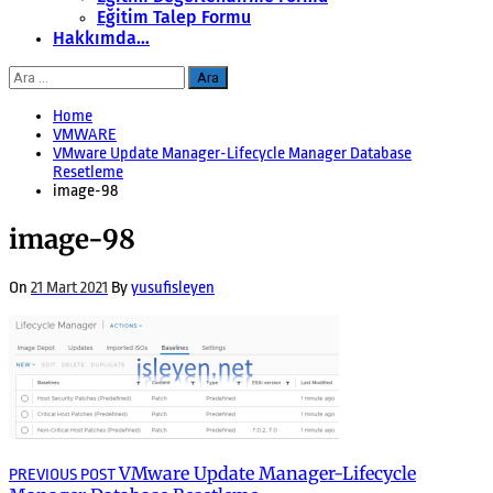
Eğitim Talep Formu
Hakkımda…
Arama:
Home
VMWARE
VMware Update Manager-Lifecycle Manager Database
Resetleme
image-98
image-98
On
21 Mart 2021
By
yusufisleyen
Yazı
Previous
VMware Update Manager-Lifecycle
PREVIOUS POST
post: