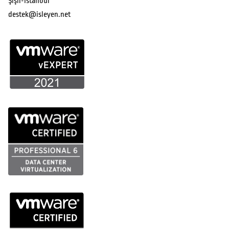
Şişli-İstanbul
destek@isleyen.net