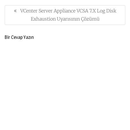
Yazı
gezinmesi
VCenter Server Appliance VCSA 7.x Log Disk
Previous
Post:
Exhaustion Uyarısının Çözümü
Bir Cevap Yazın