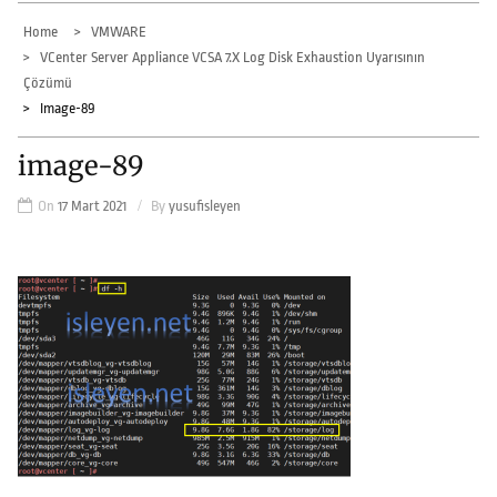
Home
VMWARE
VCenter Server Appliance VCSA 7.x Log Disk Exhaustion Uyarısının
Çözümü
Image-89
image-89
On
17 Mart 2021
By
yusufisleyen