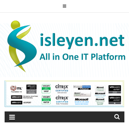
Skip
to
ISLEYEN.NET
content
All-in-One IT Platform