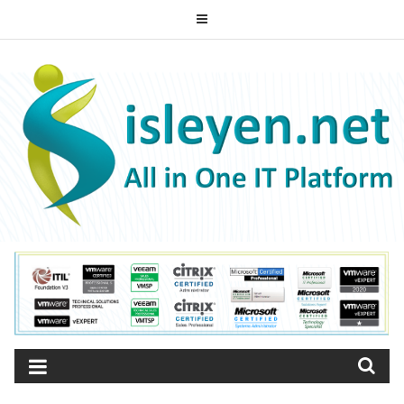
Skip
to
ISLEYEN.NET
content
All-in-One IT Platform