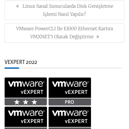
gezinmesi
Linux Sanal Sunucularda Disk Genişletme
Previous
Post:
Işlemi Nasıl Yapılır?
VMware PowerCLI Ile E1000 Ethernet Kartını
Next
Post:
VMXNET3 Olarak Değiştirme
VEXPERT 2022