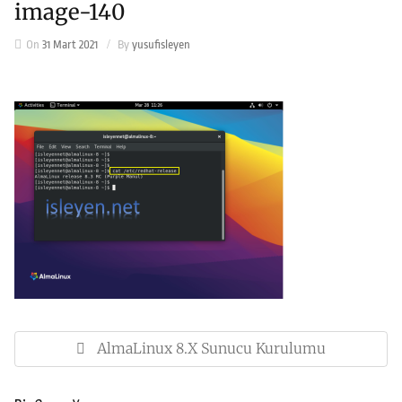
image-140
On
31 Mart 2021
By
yusufisleyen
Yazı
gezinmesi
AlmaLinux 8.x Sunucu Kurulumu
Previous
Post: