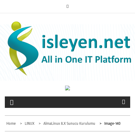
Skip
to
ISLEYEN.NET
content
All-in-One IT Platform
Home
LINUX
AlmaLinux 8.x Sunucu Kurulumu
Image-140