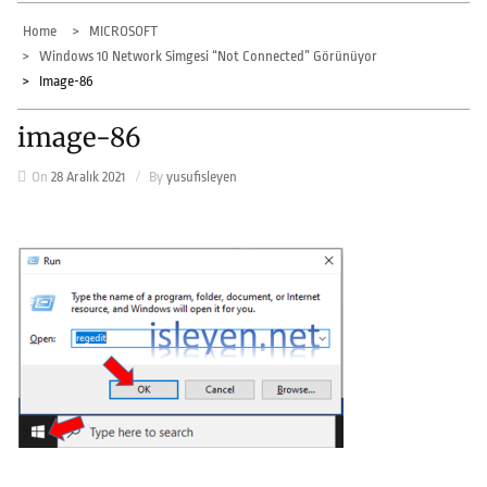
Home
MICROSOFT
Windows 10 Network Simgesi “Not Connected” Görünüyor
Image-86
image-86
On
28 Aralık 2021
By
yusufisleyen
Yazı