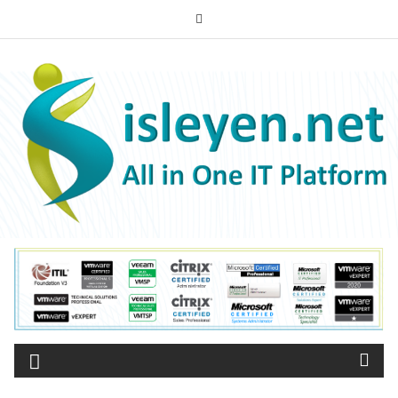
Skip
to
ISLEYEN.NET
content
All-in-One IT Platform