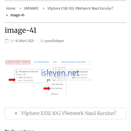
Home
VMWARE
VSphere ESXi 10G VNetwork Nasıl Kurulur?
Image-41
image-41
On
10 Mart 2021
By
yusufisleyen
Yazı
gezinmesi
VSphere ESXi 10G VNetwork Nasıl Kurulur?
Previous
Post: