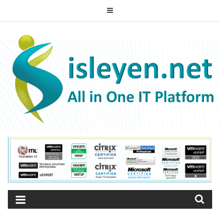
Skip
to
ISLEYEN.NET
content
All-in-One IT Platform