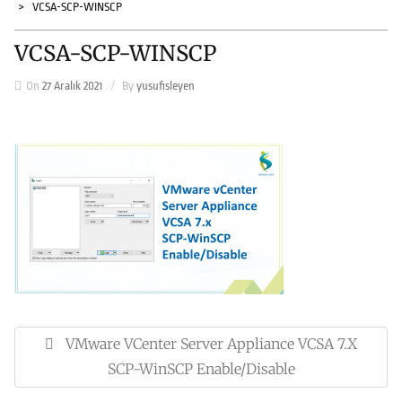
VCSA-SCP-WINSCP
VCSA-SCP-WINSCP
On
27 Aralık 2021
By
yusufisleyen
Yazı
gezinmesi
VMware VCenter Server Appliance VCSA 7.x
Previous
Post:
SCP-WinSCP Enable/Disable