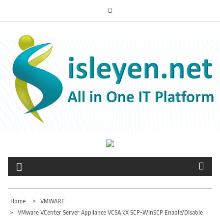
Skip
to
ISLEYEN.NET
content
All-in-One IT Platform
Home
VMWARE
VMware VCenter Server Appliance VCSA 7.x SCP-WinSCP Enable/Disable