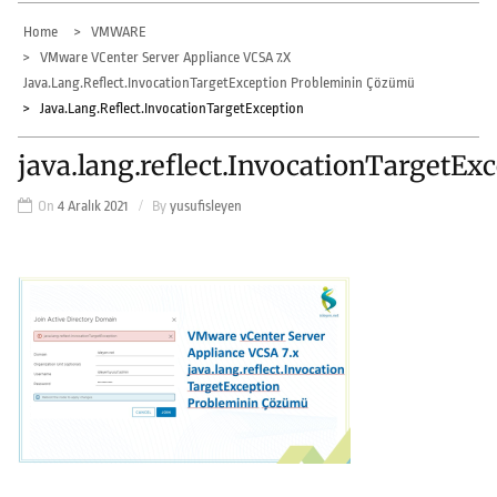
Home
VMWARE
VMware VCenter Server Appliance VCSA 7.x
Java.lang.reflect.InvocationTargetException Probleminin Çözümü
Java.lang.reflect.InvocationTargetException
java.lang.reflect.InvocationTargetEx
On
4 Aralık 2021
By
yusufisleyen