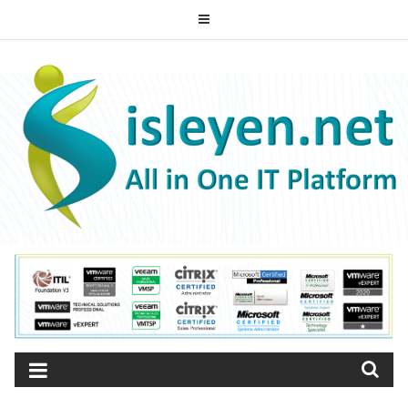
Skip
to
ISLEYEN.NET
content
All-in-One IT Platform