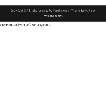
Copyright © All right reserved by Yusuf Isleyen
|
Theme: Newslite by
eVisionThemes
Copy Protected by
Chetan
's
WP-Copyprotect
.