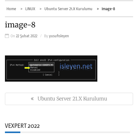
Home
LINUX
Ubuntu Server 21.x Kurulumu
Image-8
image-8
On
22 Şubat 2022
By
yusufisleyen
Yazı
gezinmesi
Ubuntu Server 21.x Kurulumu
Previous
Post:
VEXPERT 2022