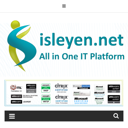
Skip
to
ISLEYEN.NET
content
All-in-One IT Platform