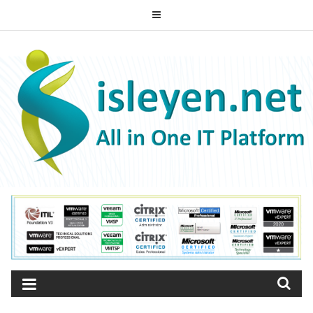
Skip
to
ISLEYEN.NET
content
All-in-One IT Platform