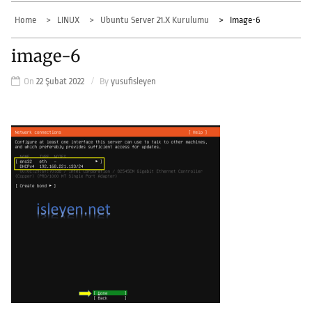
Home
LINUX
Ubuntu Server 21.x Kurulumu
Image-6
image-6
On
22 Şubat 2022
By
yusufisleyen