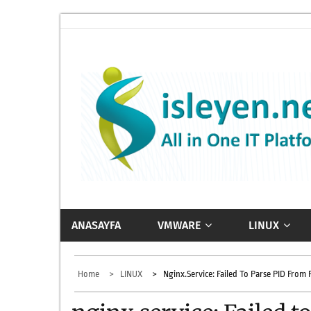
Skip
to
content
ISLEYEN.NET
All-in-One IT Platform
ANASAYFA
VMWARE
LINUX
Home
LINUX
Nginx.service: Failed To Parse PID From