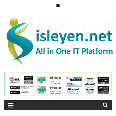
Skip
to
ISLEYEN.NET
content
All-in-One IT Platform