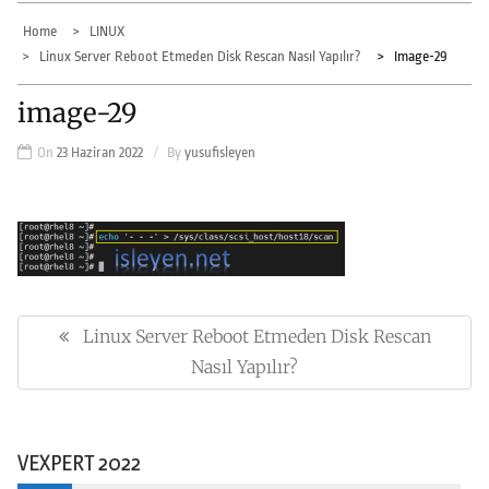
Home
LINUX
Linux Server Reboot Etmeden Disk Rescan Nasıl Yapılır?
Image-29
image-29
On
23 Haziran 2022
By
yusufisleyen
Yazı
gezinmesi
Linux Server Reboot Etmeden Disk Rescan
Previous
Post:
Nasıl Yapılır?
VEXPERT 2022