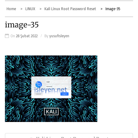
Home
LINUX
Kali Linux Root Password Reset
Image-35
image-35
On
28 Şubat 2022
By
yusufisleyen
Yazı
gezinmesi