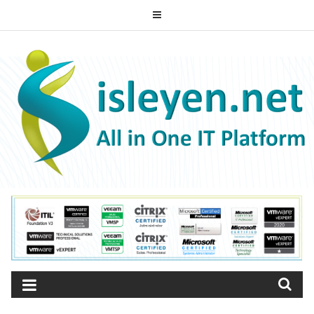
Skip
to
ISLEYEN.NET
content
All-in-One IT Platform