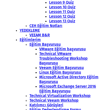
Lesson 9 Quiz
Lesson 10 Quiz
Lesson 11 Quiz
Lesson 12 Quiz
Lesson 13 Quiz
CEH Eğitim Notları
YEDEKLEME
VEEAM B&R
Eğitimlerim
Eğitim Başvurusu
VMware Eğitim başvurusu
Technical VMware
Troubleshooting Workshop
Başvurusu
Veeam Eğitim Başvurusu
Linux Eğitim Başvurusu
Microsoft Active Directory Eğitim
Başvurusu
Microsoft Exchange Server 2016
Eğitim Başvurusu
Technical Virtualization Workshop
Technical Veeam Workshop
Katılımcı Görüşleri
Eğitim Değerlendirme Formu