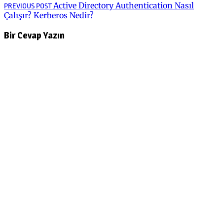
Yazı
Previous
Active Directory Authentication Nasıl
PREVIOUS POST
post:
Çalışır? Kerberos Nedir?
gezinmesi
Bir Cevap Yazın