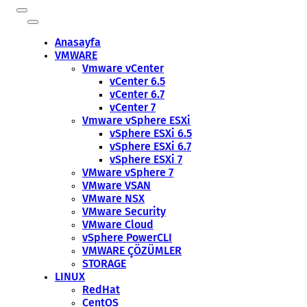
Anasayfa
VMWARE
Vmware vCenter
vCenter 6.5
vCenter 6.7
vCenter 7
Vmware vSphere ESXi
vSphere ESXi 6.5
vSphere ESXi 6.7
vSphere ESXi 7
VMware vSphere 7
VMware VSAN
VMware NSX
VMware Security
VMware Cloud
vSphere PowerCLI
VMWARE ÇÖZÜMLER
STORAGE
LINUX
RedHat
CentOS