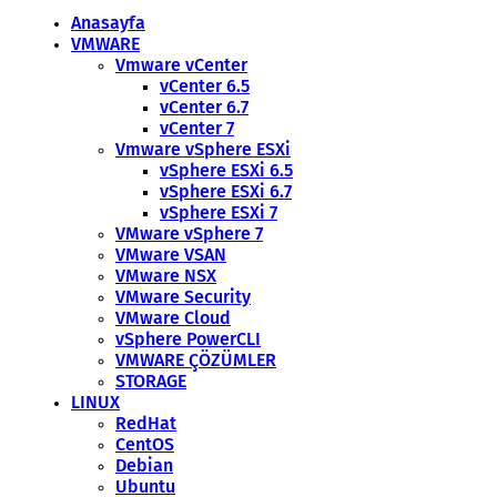
Anasayfa
VMWARE
Vmware vCenter
vCenter 6.5
vCenter 6.7
vCenter 7
Vmware vSphere ESXi
vSphere ESXi 6.5
vSphere ESXi 6.7
vSphere ESXi 7
VMware vSphere 7
VMware VSAN
VMware NSX
VMware Security
VMware Cloud
vSphere PowerCLI
VMWARE ÇÖZÜMLER
STORAGE
LINUX
RedHat
CentOS
Debian
Ubuntu