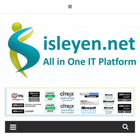
Skip
to
content
ISLEYEN.NET
All-in-One IT Platform