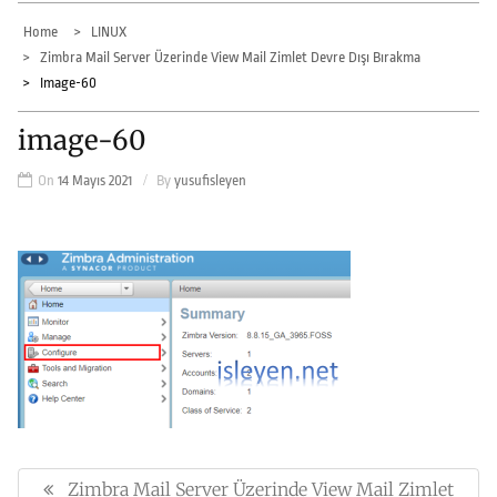
Home
LINUX
Zimbra Mail Server Üzerinde View Mail Zimlet Devre Dışı Bırakma
Image-60
image-60
On
14 Mayıs 2021
By
yusufisleyen
Yazı
gezinmesi
Zimbra Mail Server Üzerinde View Mail Zimlet
Previous