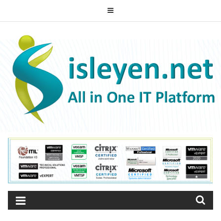
Skip
to
ISLEYEN.NET
content
All-in-One IT Platform