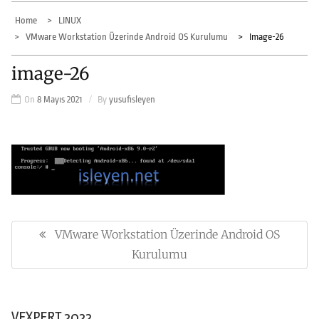
Home
LINUX
VMware Workstation Üzerinde Android OS Kurulumu
Image-26
image-26
On
8 Mayıs 2021
By
yusufisleyen
Yazı
gezinmesi
VMware Workstation Üzerinde Android OS
Previous
Post:
Kurulumu
VEXPERT 2022