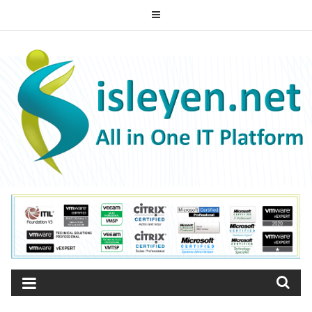
Skip
to
ISLEYEN.NET
content
All-in-One IT Platform