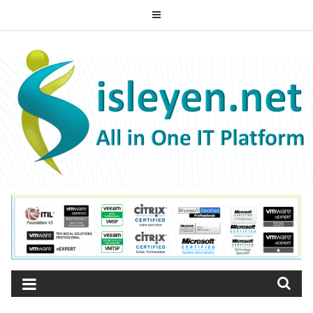
Skip
to
ISLEYEN.NET
content
All-in-One IT Platform