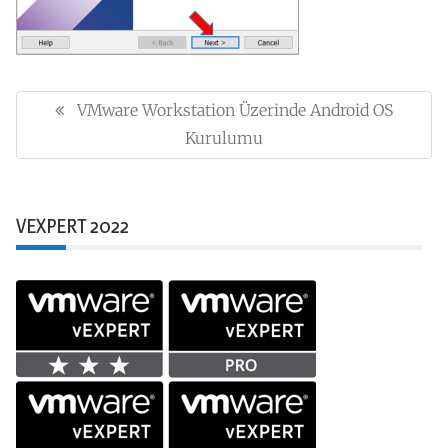
Yazı
gezinmesi
VMware Workstation Üzerinde Android OS
Previous
Post:
Kurulumu
VEXPERT 2022