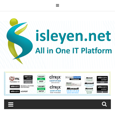
Skip
to
ISLEYEN.NET
content
All-in-One IT Platform