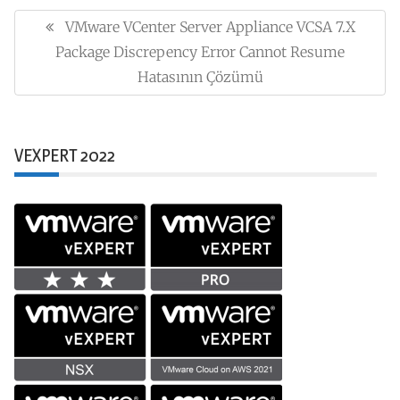
Yazı
gezinmesi
VMware VCenter Server Appliance VCSA 7.x
Previous
Package Discrepency Error Cannot Resume
Post:
Hatasının Çözümü
VEXPERT 2022