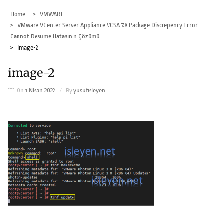
Home
VMWARE
VMware VCenter Server Appliance VCSA 7.x Package Discrepency Error
Cannot Resume Hatasının Çözümü
Image-2
image-2
On
1 Nisan 2022
By
yusufisleyen