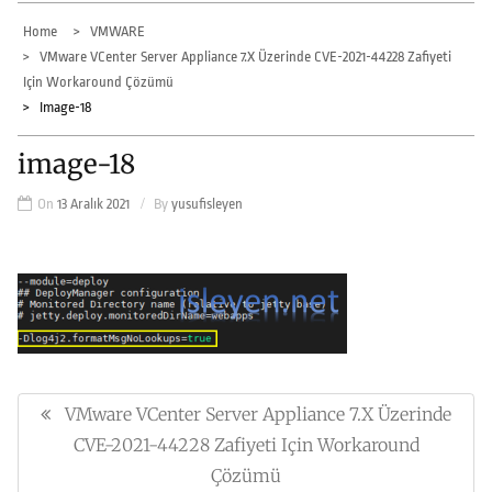
Home
VMWARE
VMware VCenter Server Appliance 7.x Üzerinde CVE-2021-44228 Zafiyeti
Için Workaround Çözümü
Image-18
image-18
On
13 Aralık 2021
By
yusufisleyen
Yazı
gezinmesi
VMware VCenter Server Appliance 7.x Üzerinde
Previous
Post:
CVE-2021-44228 Zafiyeti Için Workaround
Çözümü