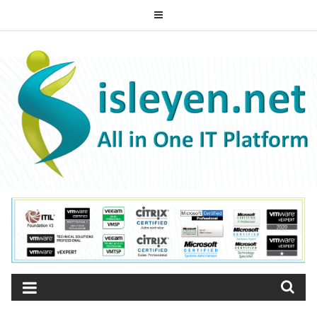
Skip
to
ISLEYEN.NET
content
All-in-One IT Platform