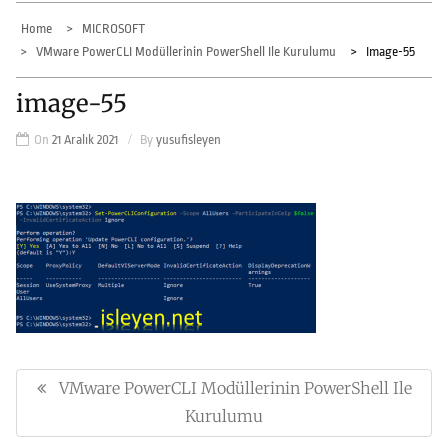
Home
MICROSOFT
VMware PowerCLI Modüllerinin PowerShell Ile Kurulumu
Image-55
image-55
On
21 Aralık 2021
By
yusufisleyen
Yazı
gezinmesi
VMware PowerCLI Modüllerinin PowerShell Ile
Previous
Post:
Kurulumu