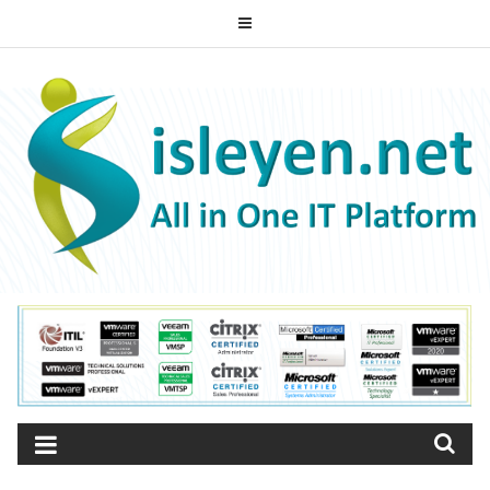
Skip
to
ISLEYEN.NET
content
All-in-One IT Platform