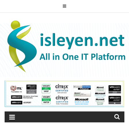
Skip
to
ISLEYEN.NET
content
All-in-One IT Platform