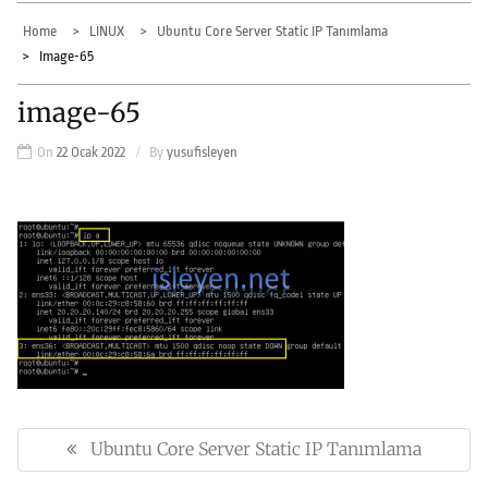
Home
LINUX
Ubuntu Core Server Static IP Tanımlama
Image-65
image-65
On
22 Ocak 2022
By
yusufisleyen
Yazı
gezinmesi
Ubuntu Core Server Static IP Tanımlama
Previous
Post: