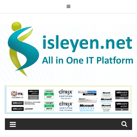
Skip
to
ISLEYEN.NET
content
All-in-One IT Platform