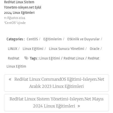
RedHat Linux Sistem
Yönetimi-isleyen.net Eylül
2024 Linux Eğitimleri
11 Ağustos 2024
"CentOS" içinde
Categories :
CentOS
Eğitimlerim
Etkinlik ve Duyurular
LINUX
Linux Eğitimi
Linux Sunucu Yönetimi
Oracle
RedHat
Tags :
Linux Eğitimi
RedHat Linux
RedHat
Linux Eğitim
Yazı
gezinmesi
RedHat Linux CommandOS Eğitimi-Isleyen.net
Previous
Post:
Aralık 2023 Linux Eğitimleri
RedHat Linux Sistem Yönetimi-Isleyen.net Mayıs
Next
Post:
2024 Linux Eğitimleri