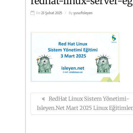
redhat-linux-server-e
On
23 Şubat 2025
By
yusufisleyen
Yazı
RedHat Linux Sistem Yönetimi-
Previous
gezinmesi
Isleyen.net Mart 2025 Linux Eğitimler
Post: