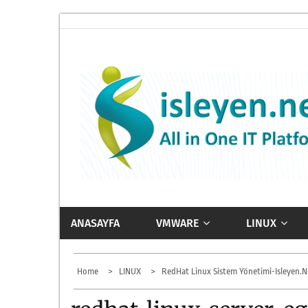
Skip
to
content
ISLEYEN.NET
All-in-One IT Platform
ANASAYFA
VMWARE
LINUX
Home
LINUX
RedHat Linux Sistem Yönetimi-Isleyen.ne