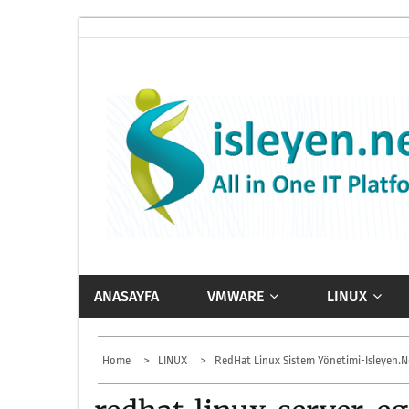
Skip
to
content
ISLEYEN.NET
All-in-One IT Platform
ANASAYFA
VMWARE
LINUX
Home
LINUX
RedHat Linux Sistem Yönetimi-Isleyen.ne