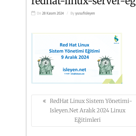
redhat-linux-server-eg
On
28 Kasım 2024
By
yusufisleyen
Yazı
RedHat Linux Sistem Yönetimi-
Previous
gezinmesi
Post:
Isleyen.net Aralık 2024 Linux
Eğitimleri