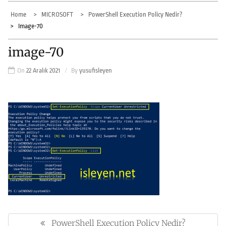
Home
MICROSOFT
PowerShell Execution Policy Nedir?
Image-70
image-70
On
22 Aralık 2021
By
yusufisleyen
Yazı
gezinmesi
PowerShell Execution Policy Nedir?
Previous