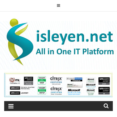
Skip
to
ISLEYEN.NET
content
All-in-One IT Platform