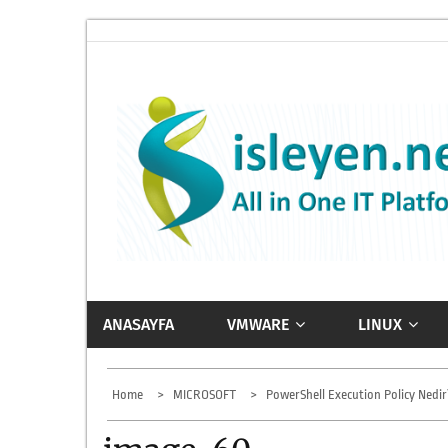
Skip
to
content
ISLEYEN.NET
All-in-One IT Platform
ANASAYFA
VMWARE
LINUX
Home
MICROSOFT
PowerShell Execution Policy Nedir