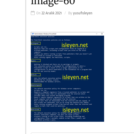
image-60
On
22 Aralık 2021
By
yusufisleyen
Yazı