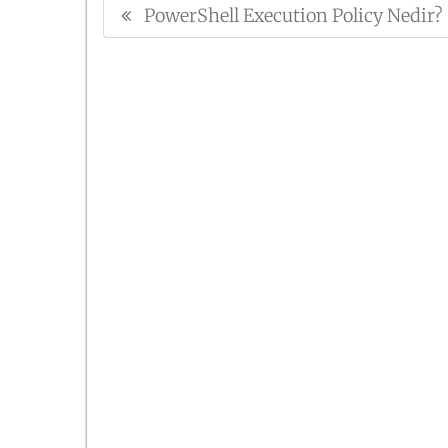
PowerShell Execution Policy Nedir?
Previous
gezinmesi
Post: