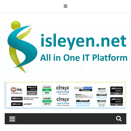
Skip
to
ISLEYEN.NET
content
All-in-One IT Platform