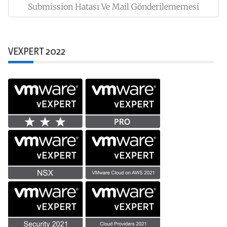
Submission Hatası Ve Mail Gönderilememesi
Post:
VEXPERT 2022