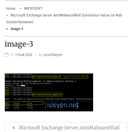
Home
MICROSOFT
Microsoft Exchange Server AntiMalware/Mail Submission Hatası Ve Mail
Gönderilememesi
Image-3
image-3
On
1 Ocak 2022
By
yusufisleyen
Yazı
gezinmesi
Microsoft Exchange Server AntiMalware/Mail
Previous