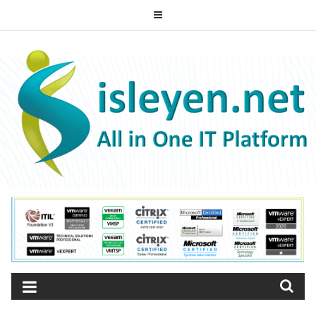
Skip
to
ISLEYEN.NET
content
All-in-One IT Platform