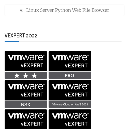
Yazı
gezinmesi
Linux Server Python Web File Browser
Previous
Post:
VEXPERT 2022