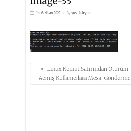
image-33
On
15 Nisan 2022
By
yusufisleyen
Yazı
Linux Komut Satırından Oturum
Previous
gezinmesi
Açmış Kullanıcılara Mesaj Gönderme
Post: