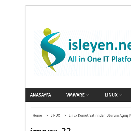
Skip
to
content
ISLEYEN.NET
All-in-One IT Platform
ANASAYFA
VMWARE
LINUX
Home
LINUX
Linux Komut Satırından Oturum Açmış K