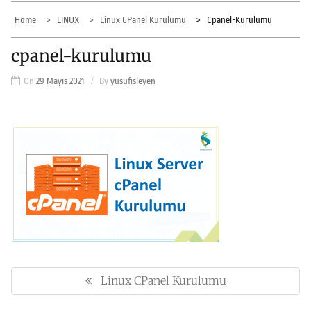
Home
LINUX
Linux CPanel Kurulumu
Cpanel-Kurulumu
cpanel-kurulumu
On
29 Mayıs 2021
By
yusufisleyen
Yazı
gezinmesi
Linux CPanel Kurulumu
Previous
Post: