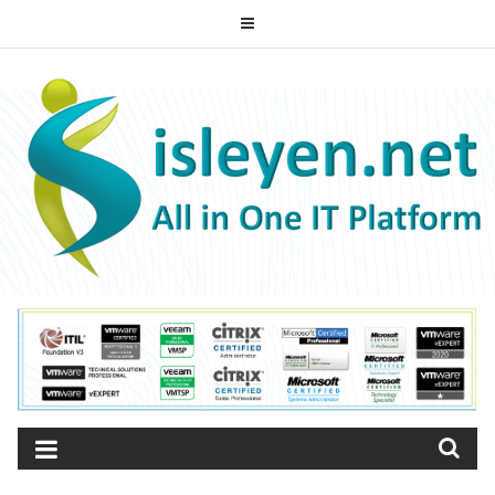
Skip
to
ISLEYEN.NET
content
All-in-One IT Platform