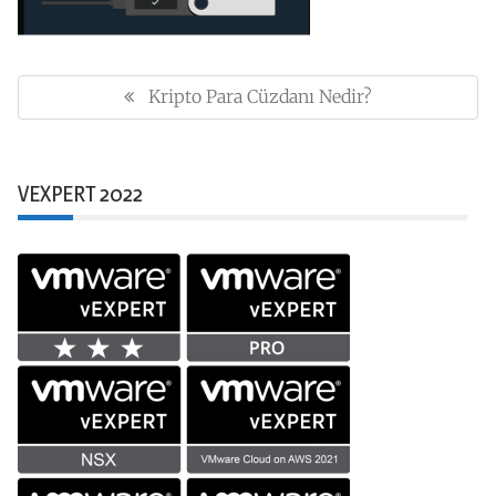
Yazı
gezinmesi
Kripto Para Cüzdanı Nedir?
Previous
Post:
VEXPERT 2022