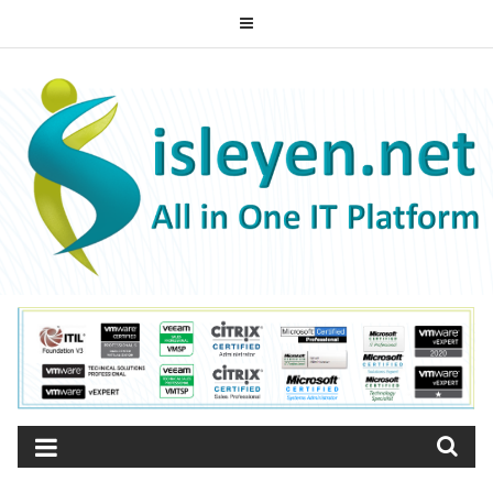
Skip
to
ISLEYEN.NET
content
All-in-One IT Platform