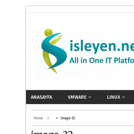
Skip
to
content
ISLEYEN.NET
All-in-One IT Platform
ANASAYFA
VMWARE
LINUX
Home
Image-32