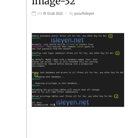
image-32
On
19 Ocak 2022
By
yusufisleyen