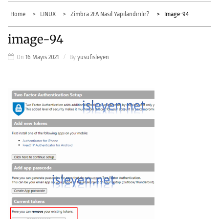
Home
LINUX
Zimbra 2FA Nasıl Yapılandırılır?
Image-94
image-94
On
16 Mayıs 2021
By
yusufisleyen