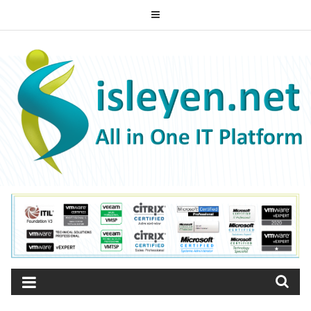
Skip
to
ISLEYEN.NET
content
All-in-One IT Platform