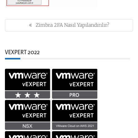
Yazı
gezinmesi
Zimbra 2FA Nasıl Yapılandırılır?
Previous
Post:
VEXPERT 2022