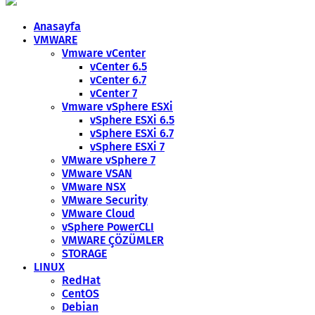
Anasayfa
VMWARE
Vmware vCenter
vCenter 6.5
vCenter 6.7
vCenter 7
Vmware vSphere ESXi
vSphere ESXi 6.5
vSphere ESXi 6.7
vSphere ESXi 7
VMware vSphere 7
VMware VSAN
VMware NSX
VMware Security
VMware Cloud
vSphere PowerCLI
VMWARE ÇÖZÜMLER
STORAGE
LINUX
RedHat
CentOS
Debian