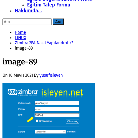
Eğitim Talep Formu
Hakkımda…
Arama:
Home
LINUX
Zimbra 2FA Nasıl Yapılandırılır?
image-89
image-89
On
16 Mayıs 2021
By
yusufisleyen