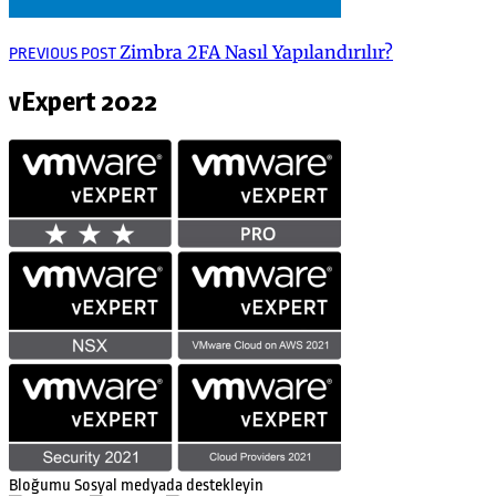
Yazı
Previous
Zimbra 2FA Nasıl Yapılandırılır?
PREVIOUS POST
post:
gezinmesi
vExpert 2022
Bloğumu Sosyal medyada destekleyin