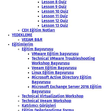
Lesson 8 Quiz
Lesson 9 Quiz
Lesson 10 Quiz
Lesson 11 Quiz
Lesson 12 Quiz
Lesson 13 Quiz
CEH Eğitim Notları
YEDEKLEME
VEEAM B&R
Eğitimlerim
Eğitim Başvurusu
VMware Eğitim başvurusu
Technical VMware Troubleshooting
Workshop Başvurusu
Veeam Eğitim Başvurusu
Linux Eğitim Başvurusu
Microsoft Active Directory Eğitim
Başvurusu
Microsoft Exchange Server 2016 Eğitim
Başvurusu
Technical Virtualization Workshop
Technical Veeam Workshop
Katılımcı Görüşleri
Eğitim Değerlendirme Formu