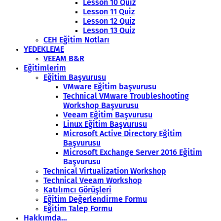
Lesson 10 Quiz
Lesson 11 Quiz
Lesson 12 Quiz
Lesson 13 Quiz
CEH Eğitim Notları
YEDEKLEME
VEEAM B&R
Eğitimlerim
Eğitim Başvurusu
VMware Eğitim başvurusu
Technical VMware Troubleshooting
Workshop Başvurusu
Veeam Eğitim Başvurusu
Linux Eğitim Başvurusu
Microsoft Active Directory Eğitim
Başvurusu
Microsoft Exchange Server 2016 Eğitim
Başvurusu
Technical Virtualization Workshop
Technical Veeam Workshop
Katılımcı Görüşleri
Eğitim Değerlendirme Formu
Eğitim Talep Formu
Hakkımda…