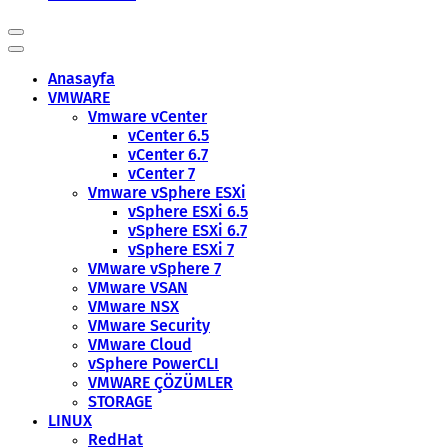
Anasayfa
VMWARE
Vmware vCenter
vCenter 6.5
vCenter 6.7
vCenter 7
Vmware vSphere ESXi
vSphere ESXi 6.5
vSphere ESXi 6.7
vSphere ESXi 7
VMware vSphere 7
VMware VSAN
VMware NSX
VMware Security
VMware Cloud
vSphere PowerCLI
VMWARE ÇÖZÜMLER
STORAGE
LINUX
RedHat