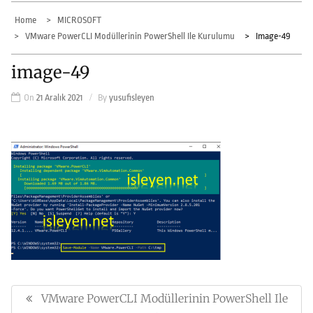
Home
MICROSOFT
VMware PowerCLI Modüllerinin PowerShell Ile Kurulumu
Image-49
image-49
On
21 Aralık 2021
By
yusufisleyen
Yazı
gezinmesi
VMware PowerCLI Modüllerinin PowerShell Ile
Previous