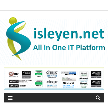
Skip
to
ISLEYEN.NET
content
All-in-One IT Platform