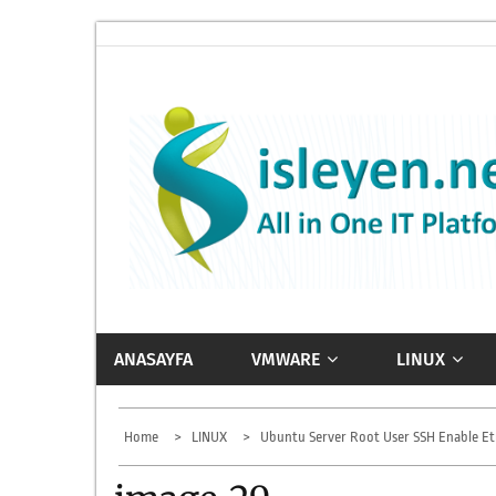
Skip
to
content
ISLEYEN.NET
All-in-One IT Platform
ANASAYFA
VMWARE
LINUX
Home
LINUX
Ubuntu Server Root User SSH Enable E