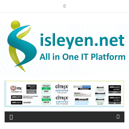
Skip
to
ISLEYEN.NET
content
All-in-One IT Platform