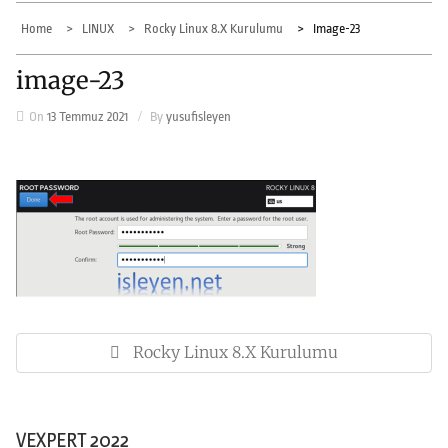
Home
LINUX
Rocky Linux 8.x Kurulumu
Image-23
image-23
On
13 Temmuz 2021
By
yusufisleyen
Yazı
gezinmesi
Rocky Linux 8.x Kurulumu
Previous
Post:
VEXPERT 2022