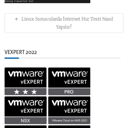
Yazı
gezinmesi
Linux Sunucularda İnternet Hız Testi Nasıl
Previous
Post:
Yapılır?
VEXPERT 2022