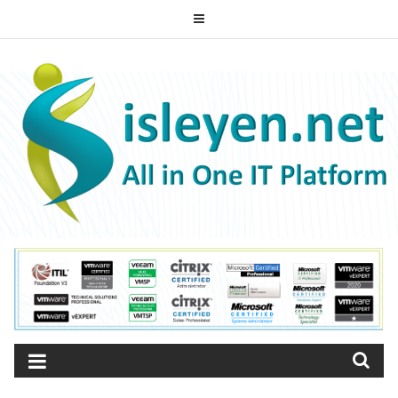
Skip
to
ISLEYEN.NET
content
All-in-One IT Platform