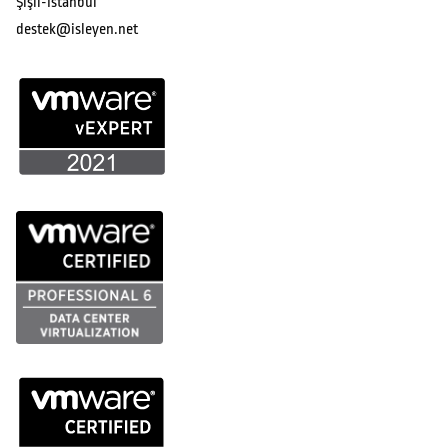
Şişli-İstanbul
destek@isleyen.net