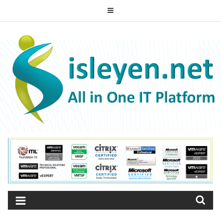
Skip
to
ISLEYEN.NET
content
All-in-One IT Platform