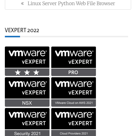
gezinmesi
Linux Server Python Web File Browser
Previous
Post:
VEXPERT 2022