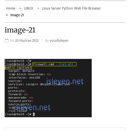
Home
LINUX
Linux Server Python Web File Browser
Image-21
image-21
On
20 Haziran 2022
By
yusufisleyen
Yazı