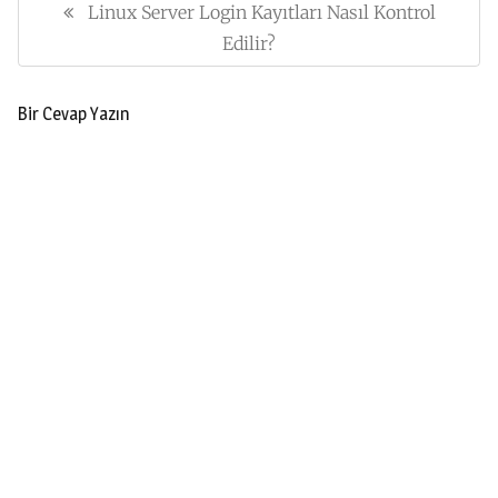
gezinmesi
Linux Server Login Kayıtları Nasıl Kontrol
Previous
Post:
Edilir?
Bir Cevap Yazın