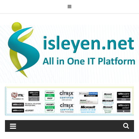
Skip
to
ISLEYEN.NET
content
All-in-One IT Platform