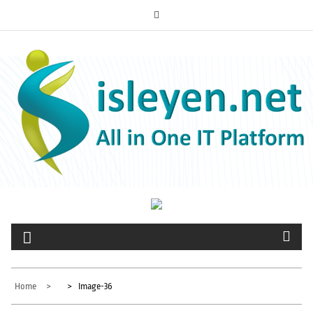
Skip
to
ISLEYEN.NET
content
All-in-One IT Platform
Home
Image-36